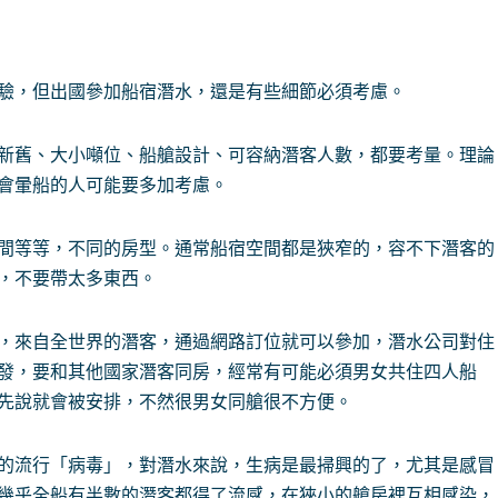
驗，但出國參加船宿潛水，還是有些細節必須考慮。
新舊、大小噸位、船艙設計、可容納潛客人數，都要考量。理論
會暈船的人可能要多加考慮。
間等等，不同的房型。通常船宿空間都是狹窄的，容不下潛客的
，不要帶太多東西。
，來自全世界的潛客，通過網路訂位就可以參加，潛水公司對住
發，要和其他國家潛客同房，經常有可能必須男女共住四人船
先說就會被安排，不然很男女同艙很不方便。
的流行「病毒」，對潛水來說，生病是最掃興的了，尤其是感冒
幾乎全船有半數的潛客都得了流感，在狹小的艙房裡互相感染，