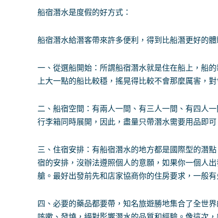
船宿潛水是度假的好方式：
船宿潛水給潛客帶來許多便利，得到比船潛更好的體
一、從選船開始：所謂船宿潛水就是住在船上，船的
上大一點的船比較穩，搖晃得比較不會那麼厲害，對
二、船宿空間：有兩人一間、有三人一間、有四人一
行李箱同時展開，因此，盡量只帶潛水需要用品即可
三、住宿安排：有船宿潛水的地方都是國際型的潛點
宿的安排，沒辦法遵照個人的意願，如果你一個人出
艙。最好出發前先和店家協商你的住房要求，一般有
四、必要的藥品都要帶，知名旅遊勝地集合了全世界
咳嗽、發燒，絕對影響潛水的品質和經驗。像這次，