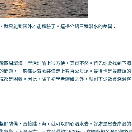
，就只能到國外才能體驗了。這邊介紹三種潛水的差異：
灣四周環海，岸潛理論上很方便，其實不然。首先你要找到下海
的問題，一般都要背著裝備走上數百公尺遠。最後也是最麻煩的
洗都是困難。因此，除了初學者體驗之外，就剩下少數資深潛客
整好裝備，直接跳下海，就可以開心潛水去。好處是省去岸潛的
氣瓶（下潛兩次），在台灣約2,500元，在國外知名潛點價格