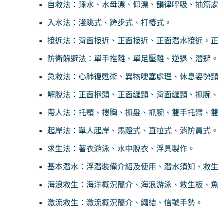
自救法：踩水、水母漂、仰漂、韻律呼吸、抽筋
入水法：淺跳式、跨步式、打樁式。
接近法：背面接近、正面接近、正面潛水接近，
防衛躲避法：單手推離、單足壓離、逆退、潛避
急救法：心肺復甦術、異物哽塞處理、休息姿勢
解脫法：正面抱頭、正面纏頸、背面纏頸、抓腕
帶人法：托顎、摟胸、抓髮、抓腕、雙手托臂、
起岸法：單人起岸、馬蹬式、直拉式、消防員式
求生法：著衣游泳、水中脫衣、浮具製作。
基本潛水：浮潛裝備介紹及使用、潛水須知、救
海浪救生：海洋概況簡介、海浪游泳、救生板、魚
激流救生：激流概況簡介、繩結、信號手勢。