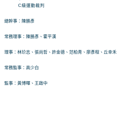
C級運動裁判
總幹事：陳勝彥
常務理事：陳勝彥、霍平漢
理事：林玠志、張尚哲、許金德、范柏青、廖彥程、丘幸禾
常務監事：高少白
監事：黃博暉、王啟中